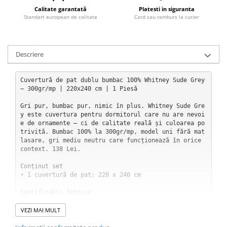
Calitate garantată
Platesti in siguranta
Standart european de calitate
Card sau ramburs la curier
Descriere
Cuvertură de pat dublu bumbac 100% Whitney Sude Grey 
— 300gr/mp | 220x240 cm | 1 Piesă

Gri pur, bumbac pur, nimic în plus. Whitney Sude Gre
y este cuvertura pentru dormitorul care nu are nevoi
e de ornamente — ci de calitate reală și culoarea po
trivită. Bumbac 100% la 300gr/mp, model uni fără mat
lasare, gri mediu neutru care funcționează în orice 
context. 138 Lei.

Conținut set

• 1 cuvertură de pat: 220 x 240 cm

Specificații tehnice

• Material: bumbac 100%

• Densitate: 300 gr/mp

VEZI MAI MULT
• Greutate totală: 1,65 kg

• Dimensiune: 220 x 240 cm
