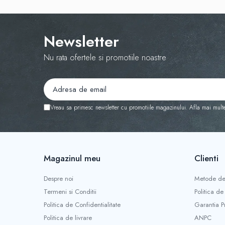
• Nu se folosesc înălbitori

• Uscare la umbră sau în uscător la temperatură 
Livrare gratuită la comenzi peste 350 Lei. Plată
Newsletter
Nu rata ofertele si promotiile noastre
Vreau sa primesc newsletter cu promotiile magazinului. Afla mai mult
Magazinul meu
Clienti
Despre noi
Metode de
Termeni si Conditii
Politica de
Politica de Confidentialitate
Garantia P
Politica de livrare
ANPC