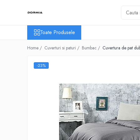
Toate Produsele
Toate Produsele
Lenjerii de pat
Lenjerii de pat bumbac ranforce
Home /
Cuverturi si paturi /
Bumbac /
Cuvertura de pat d
Lenjerii de pat bumbac satinat
Lenjerii de pat din bumbac
-23%
Lenjerii de pat fibra de bambus
Lenjerii de pat Satin Deluxe
Lenjerii de pat tesatura Jacquard
Lenjerii hoteliere
Lenjerii pat copii
Lenjerii pat dublu 6 piese
Ranforce
Cuverturi si paturi