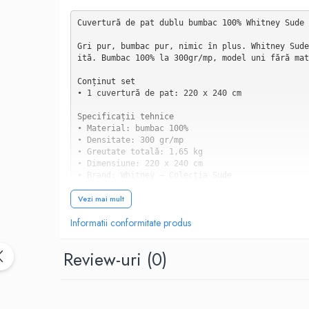
Cuvertură de pat dublu bumbac 100% Whitney Sude 
Gri pur, bumbac pur, nimic în plus. Whitney Sude
ită. Bumbac 100% la 300gr/mp, model uni fără mat
Conținut set

• 1 cuvertură de pat: 220 x 240 cm

Specificații tehnice

• Material: bumbac 100%

• Densitate: 300 gr/mp

• Greutate totală: 1,65 kg

• Dimensiune: 220 x 240 cm

• Brand: Whitney — Colecția Sude

• Calitate: Extra

Vezi mai mult
• Design: Modern

• Stoc: Limitat

Informatii conformitate produs
Sude Grey — simplitate ca decizie estetică

Colecția Sude a brandului Whitney pornește de la
Review-uri
(0)
Sude Grey este uni — o singură culoare, o singur
Griul ales pentru Sude Grey este un gri mediu ec
(mai intens, mai dramatic) și nu este gri deschi
greșit.
