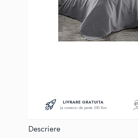
Bumbac
Policotton
Tesatura Jacquard
Accesorii
Covorase si seturi de covoare
pentru baie
LIVRARE GRATUITA
La comenzi de peste 350 Ron
Descriere