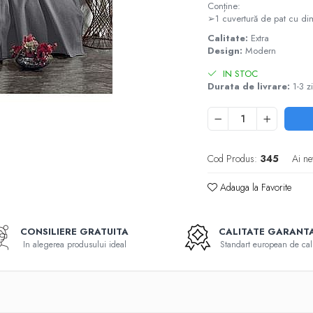
Conține:
➢1 cuvertură de pat cu d
Calitate:
Extra
Design:
Modern
IN STOC
Durata de livrare:
1-3 zi
Cod Produs:
345
Ai ne
Adauga la Favorite
CONSILIERE GRATUITA
CALITATE GARANT
In alegerea produsului ideal
Standart european de cali