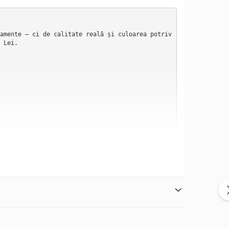
amente — ci de calitate reală și culoarea potriv
Lei.

l, culori multiple sau matlasare spectaculoasă. 
osfera.

 umbră și lumină naturală. Nu este gri antracit 
atil, cel mai ușor de combinat, cel mai greu de 