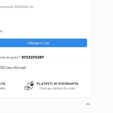
imensiunile 220x240 cm
le
Adauga in cos
voie de ajutor?
0723276587
Cere informatii
ATĂ
PLATESTI IN SIGURANTA
tate
Card sau ramburs la curier