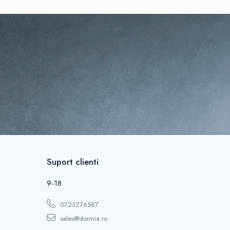
.
Suport clienti
9-18
0723276587
sales@dormia.ro