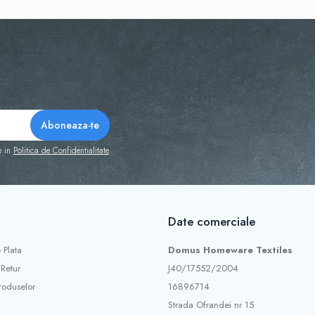
redusă

 cu cardul sau ramburs la curier. Livrare în 1-3 zile lucrătoare
e in
Politica de Confidentialitate
Date comerciale
 Plata
Domus Homeware Textiles
 Retur
J40/17552/2004
roduselor
16896714
Strada Ofrandei nr 15