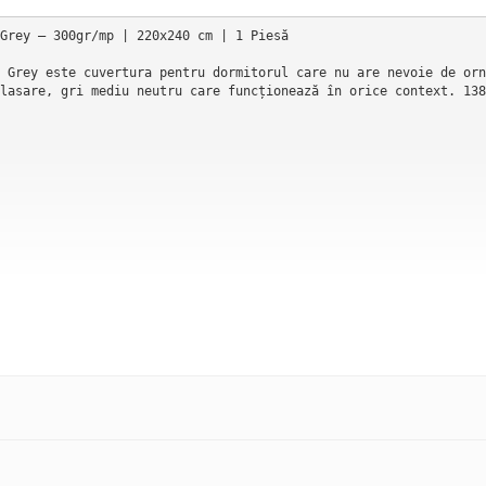
Grey — 300gr/mp | 220x240 cm | 1 Piesă

 Grey este cuvertura pentru dormitorul care nu are nevoie de orn
lasare, gri mediu neutru care funcționează în orice context. 138 
 o premisă simplă: o cuvertură de calitate nu are nevoie de mode
ă textură, o singură piesă care acoperă patul și îi definește atm
hilibrat, neutru-rece, cu subtone ușor albăstrui ce se revelă în
s (mai luminos, mai delicat). Este griul mijlociu — cel mai vers