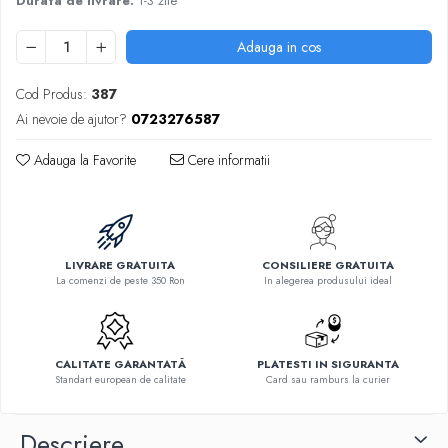
Durata de livrare:
1-3 zile
Adauga in cos
Cod Produs:
387
Ai nevoie de ajutor?
0723276587
Adauga la Favorite
Cere informatii
LIVRARE GRATUITA
CONSILIERE GRATUITA
La comenzi de peste 350 Ron
In alegerea produsului ideal
CALITATE GARANTATĂ
PLATESTI IN SIGURANTA
Standart european de calitate
Card sau ramburs la curier
Descriere