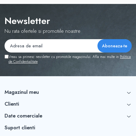
beneficiezi de un produs durabil, estetic și extrem de practic. *
Material: Acrilic * Setul include 3 covoare * Suport anti-alunecare
* Antibacterian si antistatic * Usor de intretinut
Newsletter
Nu rata ofertele si promotiile noastre
Vreau sa primesc newsletter cu promotiile magazinului. Afla mai multe in
Politica
de Confidentialitate
Magazinul meu
Clienti
Date comerciale
Suport clienti